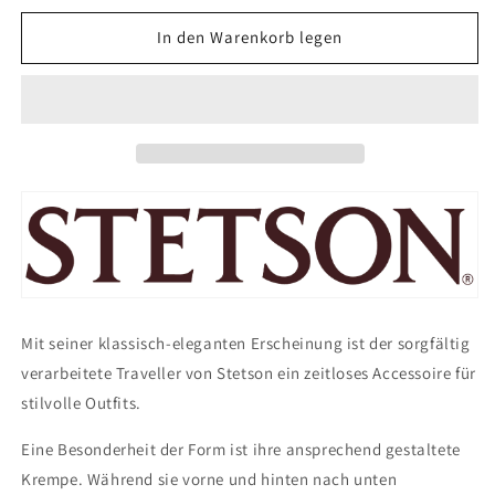
Menge
Menge
für
für
In den Warenkorb legen
Stetson
Stetson
Dawson
Dawson
Toyo
Toyo
Traveller
Traveller
-
-
Toyo
Toyo
Strohut
Strohut
-
-
Aus
Aus
100%
100%
Viskose-
Viskose-
Mit
Mit
UV-
UV-
Mit seiner klassisch-eleganten Erscheinung ist der sorgfältig
Schutz
Schutz
verarbeitete Traveller von Stetson ein zeitloses Accessoire für
40
40
stilvolle Outfits.
-
-
Weiss
Weiss
Eine Besonderheit der Form ist ihre ansprechend gestaltete
Krempe. Während sie vorne und hinten nach unten